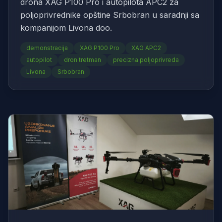
drona XAG P100 Pro i autopilota APC2 za
poljoprivrednike opštine Srbobran u saradnji sa
kompanijom Livona doo.
demonstracija
XAG P100 Pro
XAG APC2
autopilot
dron tretman
precizna poljoprivreda
Livona
Srbobran