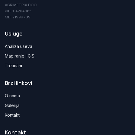
AGRIMETRIX DOO
PIB: 114284365
MB: 21999709
Usluge
Analiza useva
Mapiranje i GIS
Tretmani
Brzi linkovi
O nama
Galerija
Kontakt
Kontakt