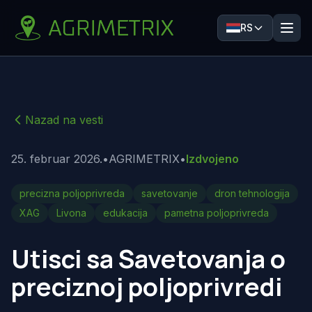
RS
Nazad na vesti
25. februar 2026.
•
AGRIMETRIX
•
Izdvojeno
precizna poljoprivreda
savetovanje
dron tehnologija
XAG
Livona
edukacija
pametna poljoprivreda
Utisci sa Savetovanja o
preciznoj poljoprivredi