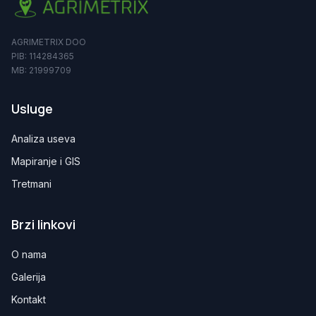
AGRIMETRIX DOO
PIB: 114284365
MB: 21999709
Usluge
Analiza useva
Mapiranje i GIS
Tretmani
Brzi linkovi
O nama
Galerija
Kontakt