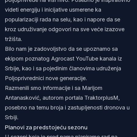
videti energiju i inicijative usmerene ka
popularizaciji rada na selu, kao i napore da se
kroz udruživanje odgovori na sve veće izazove
tržišta.
Bilo nam je zadovoljstvo da se upoznamo sa
ekipom poznatog
Agrocast
YouTube kanala iz
Srbije, kao i sa pojedinim članovima udruženja
Poljoprivrednici nove generacije
.
Razmenili smo informacije i sa Marijom
Antanasković, autorom portala
TraktorplusM
,
posebno na temu broja i zastupljenosti dronova u
Srbiji.
Planovi za predstojeću sezonu
U sezoni koja je pred nama planiramo rad na