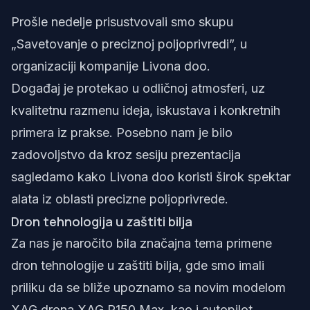
Prošle nedelje prisustvovali smo skupu
„Savetovanje o preciznoj poljoprivredi”, u
organizaciji kompanije
Livona doo
.
Događaj je protekao u odličnoj atmosferi, uz
kvalitetnu razmenu ideja, iskustava i konkretnih
primera iz prakse. Posebno nam je bilo
zadovoljstvo da kroz sesiju prezentacija
sagledamo kako Livona doo koristi širok spektar
alata iz oblasti precizne poljoprivrede.
Dron tehnologija u zaštiti bilja
Za nas je naročito bila značajna tema primene
dron tehnologije u zaštiti bilja, gde smo imali
priliku da se bliže upoznamo sa novim modelom
XAG drona XAG P150 Max, kao i autopilot