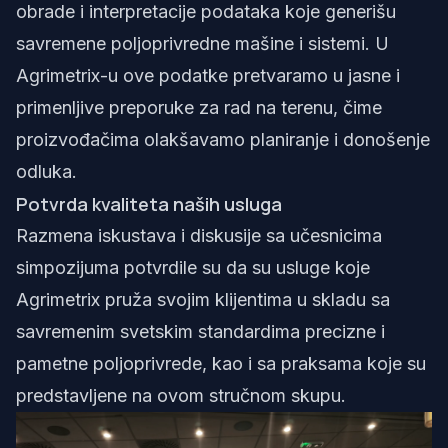
obrade i interpretacije podataka koje generišu
savremene poljoprivredne mašine i sistemi. U
Agrimetrix-u ove podatke pretvaramo u jasne i
primenljive preporuke za rad na terenu, čime
proizvođačima olakšavamo planiranje i donošenje
odluka.
Potvrda kvaliteta naših usluga
Razmena iskustava i diskusije sa učesnicima
simpozijuma potvrdile su da su usluge koje
Agrimetrix pruža svojim klijentima u skladu sa
savremenim svetskim standardima precizne i
pametne poljoprivrede, kao i sa praksama koje su
predstavljene na ovom stručnom skupu.