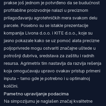
prakse još jednom je potvrđeno da se budućnost
profitabilne proizvodnje nalazi u preciznom
prilagođavanju agrotehničkih mera svakom delu
parcele. Posebno su se istakle prezentacije
kompanija
Livona d.o.o.
i
KITE d.o.o.
, koje su
jasno pokazale kako se uz pomoć alata precizne
poljoprivrede mogu ostvariti značajne uštede u
potrošnji đubriva, sredstava za zaštitu i radnih
resursa. Agrimetrix tim nastavlja da razvija rešenja
koja omogućavaju upravo ovakav pristup primeni
inputa – tamo gde je potrebno i u optimalnoj
količini.
Pametno upravljanje podacima
Na simpozijumu je naglašen značaj kvalitetne