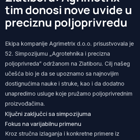
tim donosi nove uvide u
preciznu poljoprivredu
Ekipa kompanije Agrimetrix d.o.o. prisustvovala je
52. Simpozijumu „Agrotehnika i precizna
poljoprivreda” održanom na Zlatiboru. Cilj našeg
učešća bio je da se upoznamo sa najnovijim
dostignućima nauke i struke, kao i da dodatno
unapredimo usluge koje pružamo poljoprivrednim
proizvođačima.
Ključni zaključci sa simpozijuma
Fokus na varijabilnu primenu
Kroz stručna izlaganja i konkretne primere iz