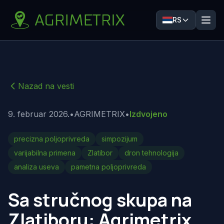
RS
Nazad na vesti
9. februar 2026.
•
AGRIMETRIX
•
Izdvojeno
precizna poljoprivreda
simpozijum
varijabilna primena
Zlatibor
dron tehnologija
analiza useva
pametna poljoprivreda
Sa stručnog skupa na
Zlatiboru: Agrimetrix